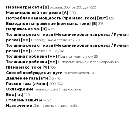
Параметры сети [В]
3 фазы, 380 (от 300 до 450)
Максимальный ток резки [А]
400
Потребляемая мощность (при макс. токе) [кВт]
125
Выходное напряжение (при макс. токе) [В]
315
Напряжение х.х. [В]
430
Толщина реза от края (Механизированная резка / Ручная
резка) [мм]
В воздушной среде 105/120
Толщина реза от края (Механизированная резка / Ручная
резка) [мм]
В среде H35 125/145
Толщина пробивки [мм]
Под прямым углом 55
Толщина пробивки [мм]
С перемещением плазмотрона 120
ПН на макс. токе [%]
100
Способ возбуждения дуги
Высокочастотный
Давление газа [атм.]
6 - 10
Расход газа [л/мин]
200-300
Охлаждение
плазмотрона Жидкостное
Вес [кг.]
120
Степень защиты
IP 23
Назначение
Для тяжелых видов работ