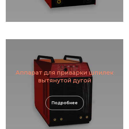
Аппарат для приварки шпилек
вытянутой дугой
Подробнее