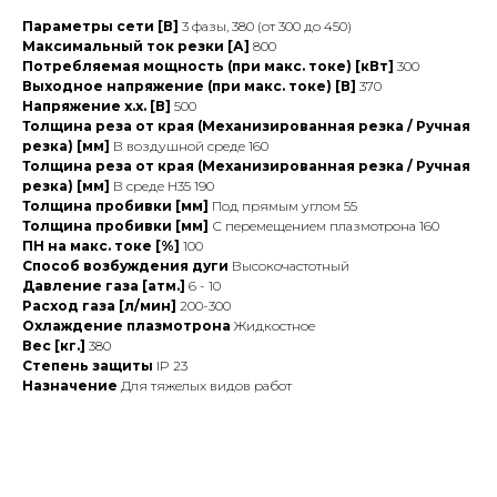
Параметры сети [В]
3 фазы, 380 (от 300 до 450)
Максимальный ток резки [А]
800
Потребляемая мощность (при макс. токе) [кВт]
300
Выходное напряжение (при макс. токе) [В]
370
Напряжение х.х. [В]
500
Толщина реза от края (Механизированная резка / Ручная
резка) [мм]
В воздушной среде 160
Толщина реза от края (Механизированная резка / Ручная
резка) [мм]
В среде H35 190
Толщина пробивки [мм]
Под прямым углом 55
Толщина пробивки [мм]
С перемещением плазмотрона 160
ПН на макс. токе [%]
100
Способ возбуждения дуги
Высокочастотный
Давление газа [атм.]
6 - 10
Расход газа [л/мин]
200-300
Охлаждение плазмотрона
Жидкостное
Вес [кг.]
380
Степень защиты
IP 23
Назначение
Для тяжелых видов работ